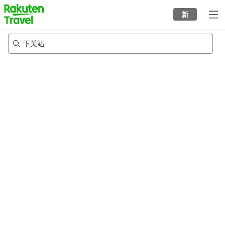
to
新
top
page
下关站
22/8/2026
-
23/8/2026
每间
2
人
•
1
个房间