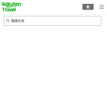
to
新
top
page
瑠璃光寺
20/8/2026
-
21/8/2026
每间
2
人
•
1
个房间