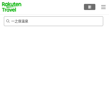
to
新
top
page
一之俣温泉
19/8/2026
-
20/8/2026
每间
2
人
•
1
个房间