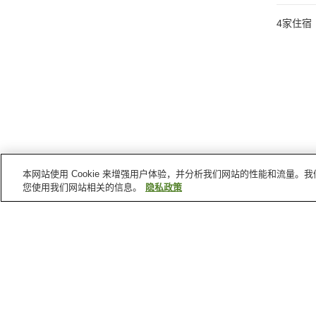
4
家住宿
本网站使用 Cookie 来增强用户体验，并分析我们网站的性能和流量
您使用我们网站相关的信息。
隐私政策
山梨县
的温泉
下部温泉
汤村温泉
光源之里温泉
赤石温泉
首页
日本
山梨县
山中湖温泉