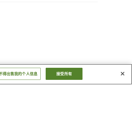
不得出售我的个人信息
接受所有
龙王氡温泉
春日居温泉
显示更多