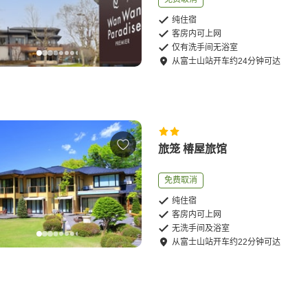
纯住宿
客房内可上网
仅有洗手间无浴室
从
富士山站
开车
约
24
分钟可达
旅笼 椿屋旅馆
免费取消
纯住宿
客房内可上网
无洗手间及浴室
从
富士山站
开车
约
22
分钟可达