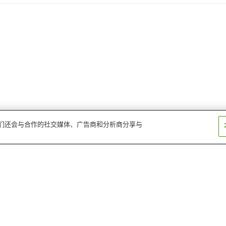
。我们还会与合作的社交媒体、广告商和分析商分享与
小渊泽温泉
西山温泉
增富镭温泉
甲府市内温泉
八田温泉
信玄温泉