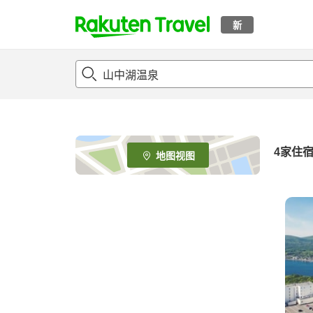
新
t
o
p
P
a
g
e
4
家住
地图视图
_
s
e
a
r
c
h