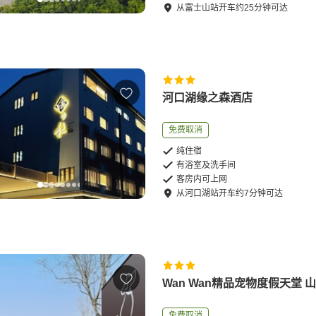
从
富士山站
开车
约
25
分钟可达
河口湖缘之森酒店
免费取消
纯住宿
有浴室及洗手间
客房内可上网
从
河口湖站
开车
约
7
分钟可达
Wan Wan精品宠物度假天堂 
免费取消