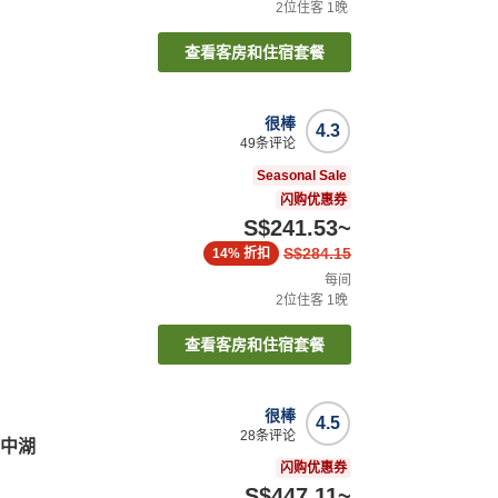
2
位住客
1
晚
查看客房和住宿套餐
很棒
4.3
49
条评论
Seasonal Sale
闪购优惠券
S$241.53
~
S$284.15
14%
折扣
每间
2
位住客
1
晚
查看客房和住宿套餐
很棒
4.5
28
条评论
山中湖
闪购优惠券
S$447.11
~