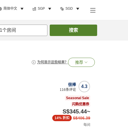
简体中文
SGP
SGD
1
个房间
搜索
推荐
为何显示这些结果？
很棒
4.3
116
条评论
Seasonal Sale
闪购优惠券
S$345.44
~
S$406.39
14%
折扣
每间