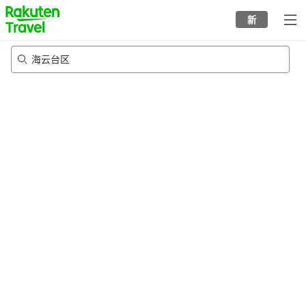
to
新
top
page
海云台区
21/8/2026
-
22/8/2026
每间
2
人
•
1
个房间