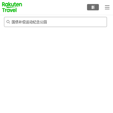
to
新
top
page
国债补偿运动纪念公园
23/8/2026
-
24/8/2026
每间
2
人
•
1
个房间