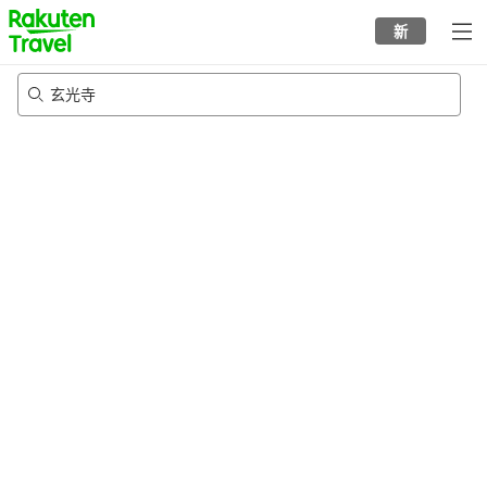
to
新
top
page
玄光寺
21/8/2026
-
22/8/2026
每间
2
人
•
1
个房间