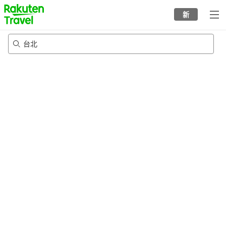
to
新
top
page
台北
21/8/2026
-
22/8/2026
每间
2
人
•
1
个房间