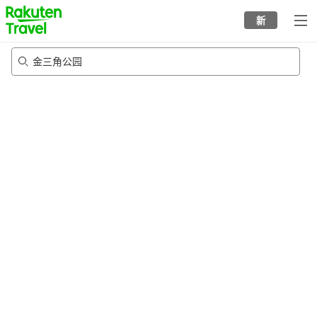
to
新
top
page
金三角公园
22/8/2026
-
23/8/2026
每间
2
人
•
1
个房间