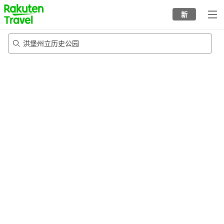
to
新
top
page
洪堡州立历史公园
21/8/2026
-
22/8/2026
每间
2
人
•
1
个房间