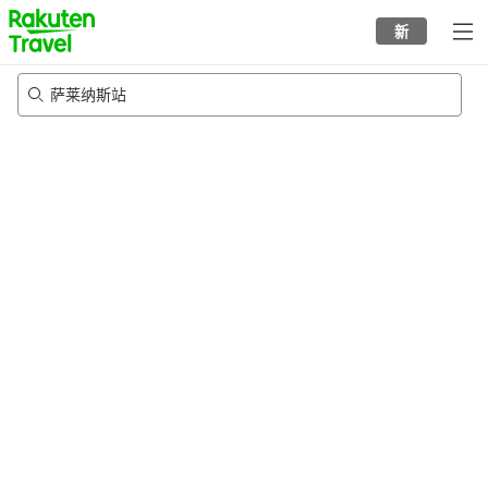
to
新
top
page
萨莱纳斯站
20/8/2026
-
21/8/2026
每间
2
人
•
1
个房间