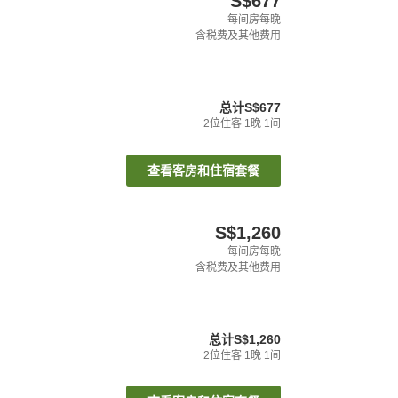
S$677
每间房每晚
含税费及其他费用
总计
S$677
2
位住客
1
晚
1
间
查看客房和住宿套餐
S$1,260
每间房每晚
含税费及其他费用
总计
S$1,260
2
位住客
1
晚
1
间