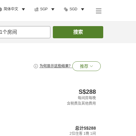
简体中文
SGP
SGD
1
个房间
搜索
推荐
为何显示这些结果？
S$288
每间房每晚
含税费及其他费用
总计
S$288
2
位住客
1
晚
1
间