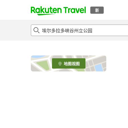
新
t
o
p
P
a
g
e
地图视图
_
s
e
a
r
c
h