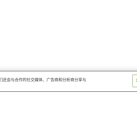
。我们还会与合作的社交媒体、广告商和分析商分享与
肖托夸公园
科罗拉多大学博尔德分校
国家大气研究中
福尔瑟姆球场
埃尔多拉山度假胜地
科尔克里克高尔
多峡谷州立公园