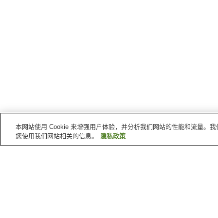
本网站使用 Cookie 来增强用户体验，并分析我们网站的性能和流量
您使用我们网站相关的信息。
隐私政策
博尔德县
的景点
珍珠街购物商场
那洛巴大学
福克斯剧院
科罗拉多肖托夸
首页
美国
科罗拉多
博尔德县
埃尔多拉