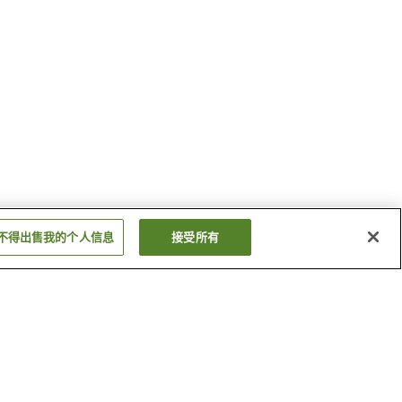
不得出售我的个人信息
接受所有
心
埃尔多拉多峡谷州立公园
夫球场
莱昂斯市政厅
显示更多