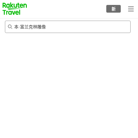
to
新
top
page
本·富兰克林雕像
21/8/2026
-
22/8/2026
每间
2
人
•
1
个房间