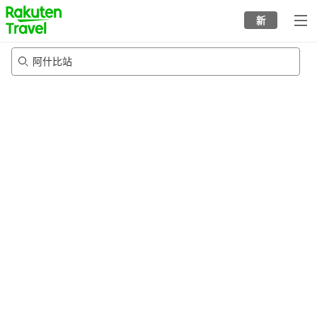
to
新
top
page
阿什比站
24/8/2026
-
25/8/2026
每间
2
人
•
1
个房间