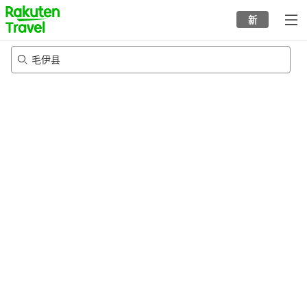
to
新
top
page
毛伊县
21/8/2026
-
22/8/2026
每间
2
人
•
1
个房间