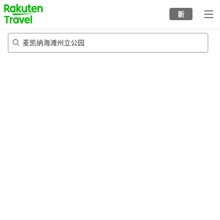
to
新
top
page
麦凯纳海滩州立公园
22/8/2026
-
23/8/2026
每间
2
人
•
1
个房间