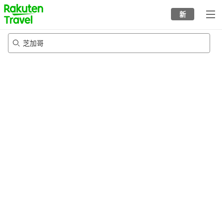
to
新
top
page
芝加哥
23/8/2026
-
24/8/2026
每间
2
人
•
1
个房间