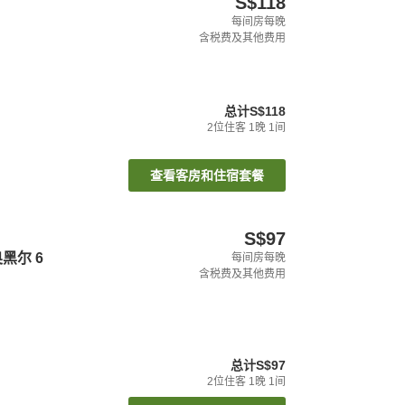
S$118
每间房每晚
含税费及其他费用
总计
S$118
2
位住客
1
晚
1
间
查看客房和住宿套餐
S$97
黑尔 6
每间房每晚
含税费及其他费用
总计
S$97
2
位住客
1
晚
1
间