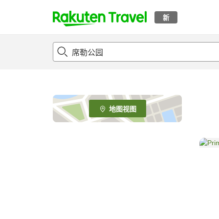
新
t
o
p
P
a
g
e
地图视图
_
s
e
a
r
c
h