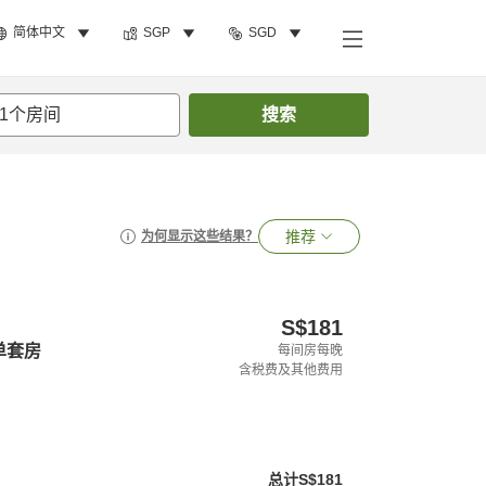
简体中文
SGP
SGD
1
个房间
搜索
推荐
为何显示这些结果？
S$181
单套房
每间房每晚
含税费及其他费用
总计
S$181