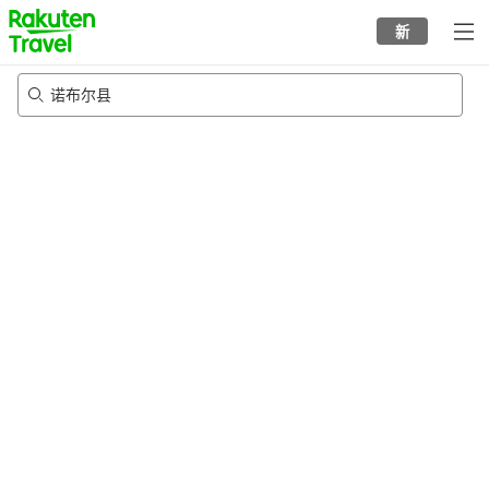
to
新
top
page
诺布尔县
22/8/2026
-
23/8/2026
每间
2
人
•
1
个房间