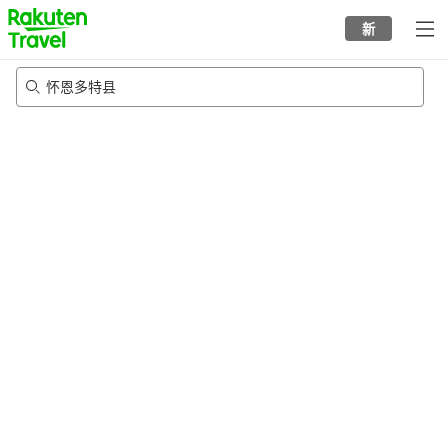
to
新
top
page
怀恩多特县
20/8/2026
-
21/8/2026
每间
2
人
•
1
个房间