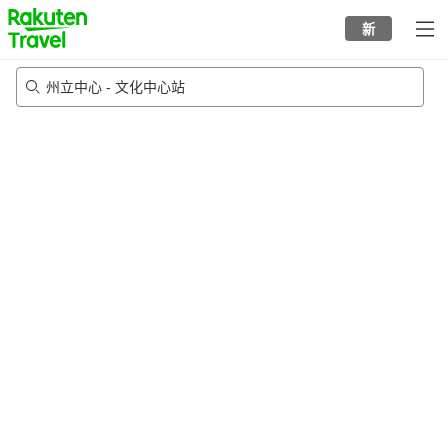
to
新
top
page
州立中心 - 文化中心站
22/8/2026
-
23/8/2026
每间
2
人
•
1
个房间