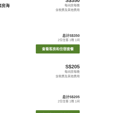
S$350
套房海
每间房每晚
含税费及其他费用
总计
S$350
2
位住客
1
晚
1
间
查看客房和住宿套餐
S$205
每间房每晚
含税费及其他费用
总计
S$205
2
位住客
1
晚
1
间