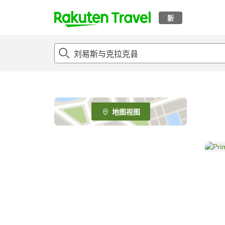
新
t
o
p
P
a
g
e
地图视图
_
s
e
a
r
c
h