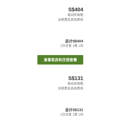
S$404
每间房每晚
含税费及其他费用
总计
S$404
2
位住客
1
晚
1
间
查看客房和住宿套餐
S$131
每间房每晚
含税费及其他费用
总计
S$131
2
位住客
1
晚
1
间