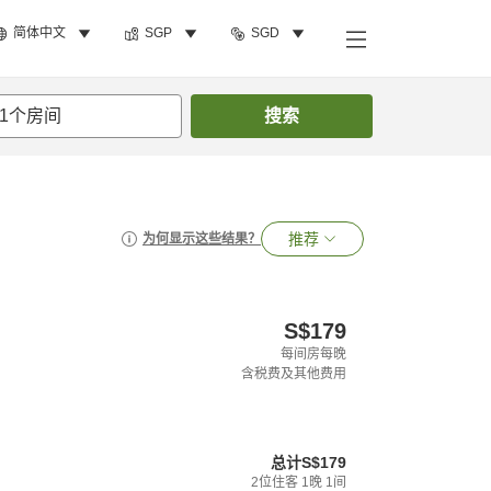
简体中文
SGP
SGD
1
个房间
搜索
推荐
为何显示这些结果？
S$179
每间房每晚
含税费及其他费用
总计
S$179
2
位住客
1
晚
1
间