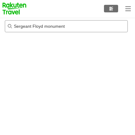
to
新
top
page
Sergeant Floyd monument
22/8/2026
-
23/8/2026
每间
2
人
•
1
个房间