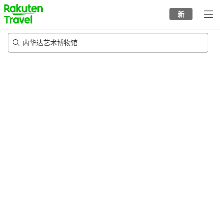
to
新
top
page
内华达艺术博物馆
22/8/2026
-
23/8/2026
每间
2
人
•
1
个房间