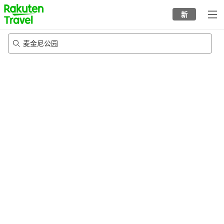
to
新
top
page
麦金尼公园
23/8/2026
-
24/8/2026
每间
2
人
•
1
个房间