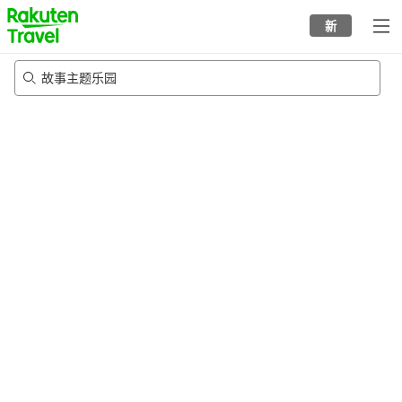
to
新
top
page
故事主题乐园
21/8/2026
-
22/8/2026
每间
2
人
•
1
个房间