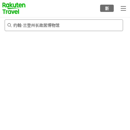
to
新
top
page
约翰·兰登州长故居博物馆
22/8/2026
-
23/8/2026
每间
2
人
•
1
个房间