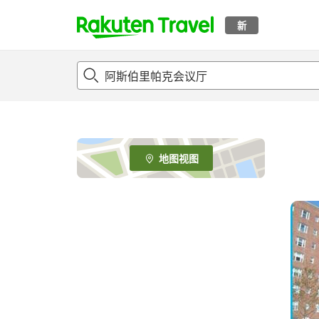
新
t
o
p
P
a
g
e
地图视图
_
s
e
a
r
c
h