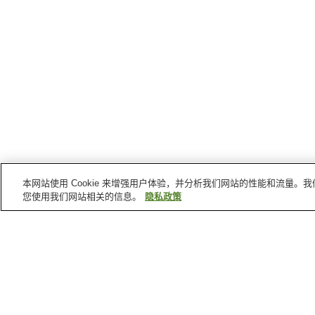
本网站使用 Cookie 来增强用户体验，并分析我们网站的性能和流量
您使用我们网站相关的信息。
隐私政策
蒙茅斯县
的景点
蒙茅斯大学
阿斯伯里帕克会议厅
百老汇中心
河景医疗中心
首页
美国
新泽西
蒙茅斯县
阿斯伯里帕