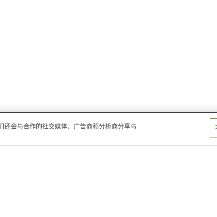
。我们还会与合作的社交媒体、广告商和分析商分享与
帕拉蒙特剧院
联合卫理公会
海洋公园
蒙茅斯购物中心
两河剧院
蒙茅斯公园
克会议厅