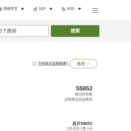
简体中文
SGP
SGD
1
个房间
搜索
推荐
为何显示这些结果？
S$852
每间房每晚
含税费及其他费用
总计
S$852
2
位住客
1
晚
1
间