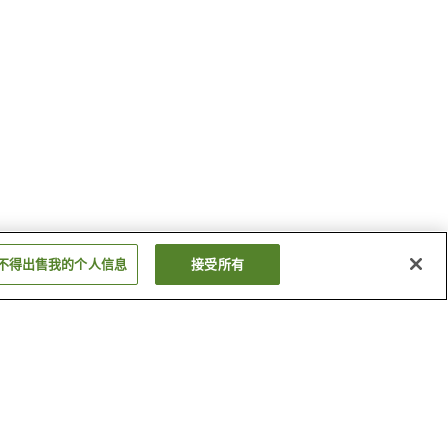
不得出售我的个人信息
接受所有
金斯堡游乐园
贝西伯爵剧院
显示更多