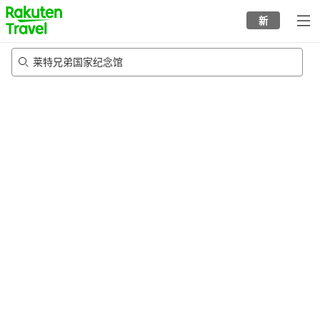
to
新
top
page
莱特兄弟国家纪念馆
20/8/2026
-
21/8/2026
每间
2
人
•
1
个房间