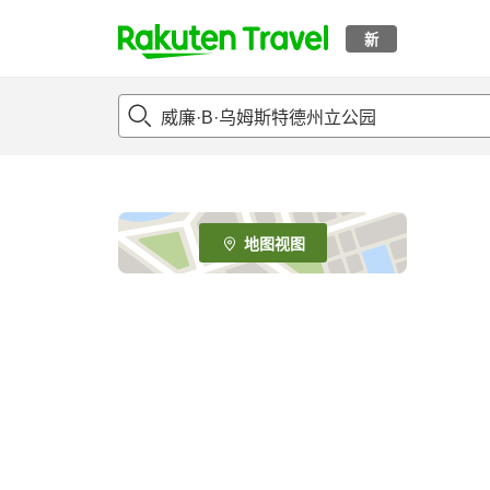
新
t
o
p
P
a
g
e
地图视图
_
s
e
a
r
c
h