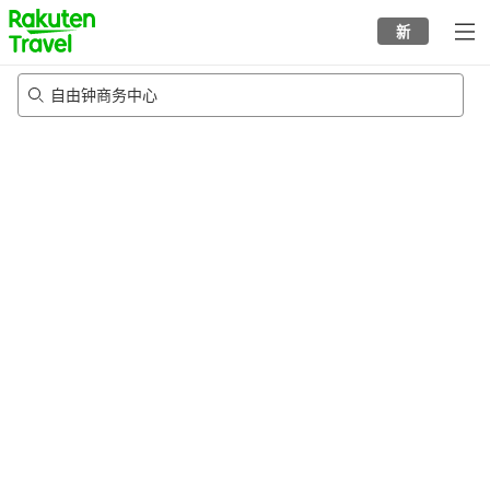
to
新
top
page
自由钟商务中心
21/8/2026
-
22/8/2026
每间
2
人
•
1
个房间