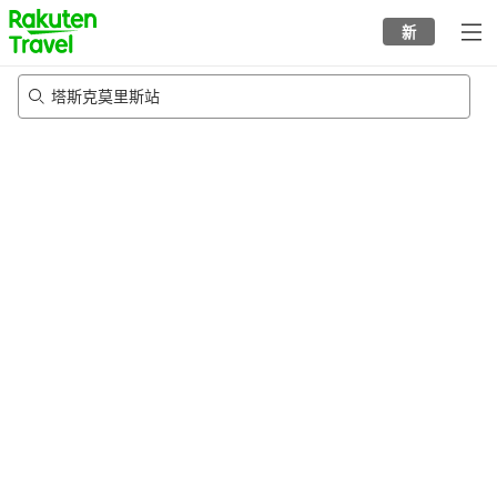
to
新
top
page
塔斯克莫里斯站
23/8/2026
-
24/8/2026
每间
2
人
•
1
个房间