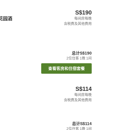
S$190
花园酒
每间房每晚
含税费及其他费用
总计
S$190
2
位住客
1
晚
1
间
查看客房和住宿套餐
S$114
每间房每晚
含税费及其他费用
总计
S$114
2
位住客
1
晚
1
间