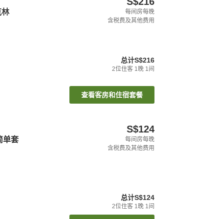
S$216
克林
每间房每晚
含税费及其他费用
总计
S$216
2
位住客
1
晚
1
间
查看客房和住宿套餐
S$124
简单套
每间房每晚
含税费及其他费用
总计
S$124
2
位住客
1
晚
1
间