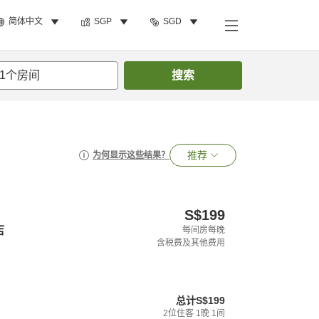
简体中文
SGP
SGD
1
个房间
搜索
推荐
为何显示这些结果？
S$199
店
每间房每晚
含税费及其他费用
总计
S$199
2
位住客
1
晚
1
间