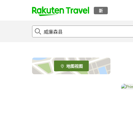
新
t
o
p
P
a
g
e
地图视图
_
s
e
a
r
c
h