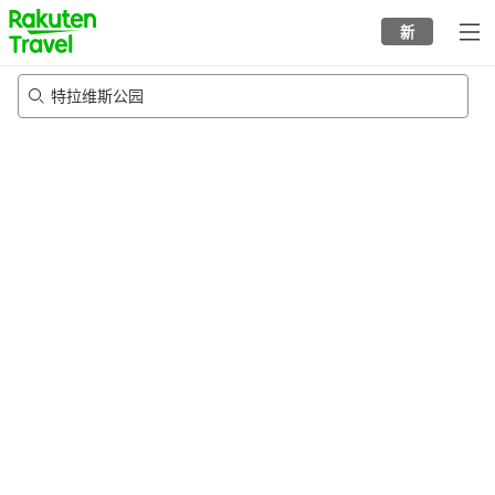
to
新
top
page
特拉维斯公园
20/8/2026
-
21/8/2026
每间
2
人
•
1
个房间