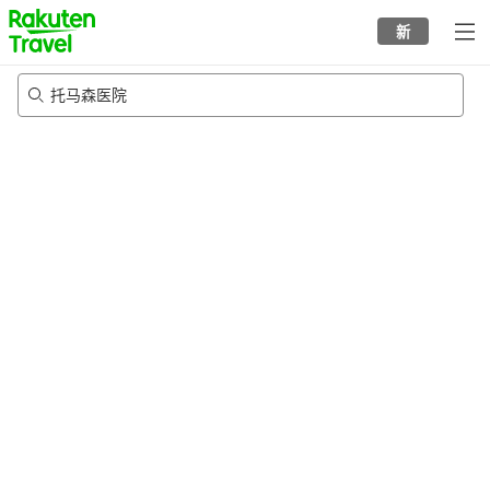
to
新
top
page
托马森医院
23/8/2026
-
24/8/2026
每间
2
人
•
1
个房间