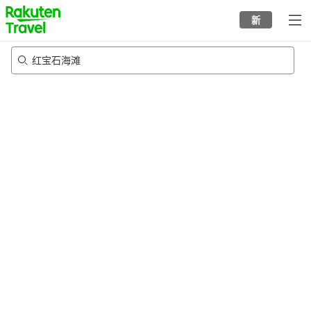
to
新
top
page
红宝石海滩
20/8/2026
-
21/8/2026
每间
2
人
•
1
个房间