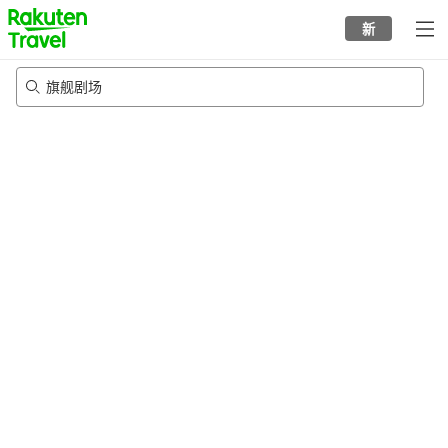
to
新
top
page
旗舰剧场
22/8/2026
-
23/8/2026
每间
2
人
•
1
个房间