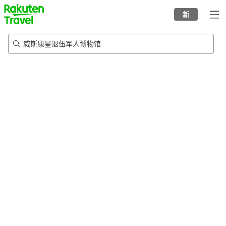
to
新
top
page
威斯康星退伍军人博物馆
22/8/2026
-
23/8/2026
每间
2
人
•
1
个房间