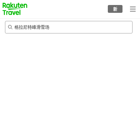
to
新
top
page
格拉尼特峰滑雪场
23/8/2026
-
24/8/2026
每间
2
人
•
1
个房间