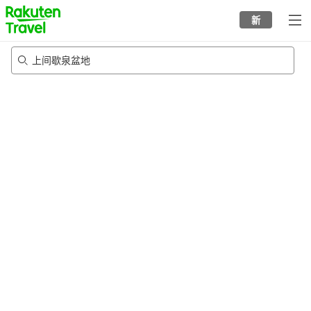
to
新
top
page
上间歇泉盆地
24/8/2026
-
25/8/2026
每间
2
人
•
1
个房间