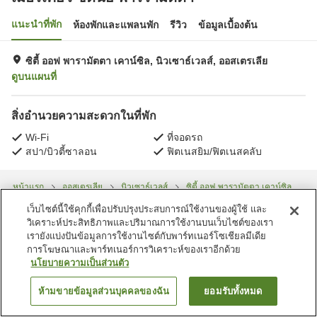
แนะนำที่พัก
ห้องพักและแพลนพัก
รีวิว
ข้อมูลเบื้องต้น
ซิตี้ ออฟ พารามัตตา เคาน์ซิล, นิวเซาธ์เวลส์, ออสเตรเลีย
ดูบนแผนที่
สิ่งอำนวยความสะดวกในที่พัก
Wi-Fi
ที่จอดรถ
สปา/บิวตี้ซาลอน
ฟิตเนสยิม/ฟิตเนสคลับ
หน้าแรก
ออสเตรเลีย
นิวเซาธ์เวลส์
ซิตี้ ออฟ พารามัตตา เคาน์ซิล
Rosehill
เมอร์เคียว ซิดนีย์ พาร์รามัตตา
เว็บไซต์นี้ใช้คุกกี้เพื่อปรับปรุงประสบการณ์ใช้งานของผู้ใช้ และ
วิเคราะห์ประสิทธิภาพและปริมาณการใช้งานบนเว็บไซต์ของเรา
เรายังแบ่งปันข้อมูลการใช้งานไซต์กับพาร์ทเนอร์โซเชียลมีเดีย
การโฆษณาและพาร์ทเนอร์การวิเคราะห์ของเราอีกด้วย
นโยบายความเป็นส่วนตัว
ห้ามขายข้อมูลส่วนบุคคลของฉัน
ยอมรับทั้งหมด
ค้นหาห้องพัก