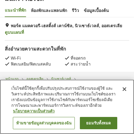
แนะนำที่พัก
ห้องพักและแพลนพัก
รีวิว
ข้อมูลเบื้องต้น
พอร์ต แมคควอรี-เฮสติ้งส์ เคาน์ซิล, นิวเซาธ์เวลส์, ออสเตรเลีย
ดูบนแผนที่
สิ่งอำนวยความสะดวกในที่พัก
Wi-Fi
ที่จอดรถ
ฟิตเนสยิม/ฟิตเนสคลับ
สระว่ายน้ำ
หน้าแรก
ออสเตรเลีย
นิวเซาธ์เวลส์
พอร์ต แมคควอรี-เฮสติ้งส์ เคาน์ซิล
มันตรา คีย์ไซด์
เว็บไซต์นี้ใช้คุกกี้เพื่อปรับปรุงประสบการณ์ใช้งานของผู้ใช้ และ
วิเคราะห์ประสิทธิภาพและปริมาณการใช้งานบนเว็บไซต์ของเรา
เรายังแบ่งปันข้อมูลการใช้งานไซต์กับพาร์ทเนอร์โซเชียลมีเดีย
การโฆษณาและพาร์ทเนอร์การวิเคราะห์ของเราอีกด้วย
นโยบายความเป็นส่วนตัว
ห้ามขายข้อมูลส่วนบุคคลของฉัน
ยอมรับทั้งหมด
ค้นหาห้องพัก