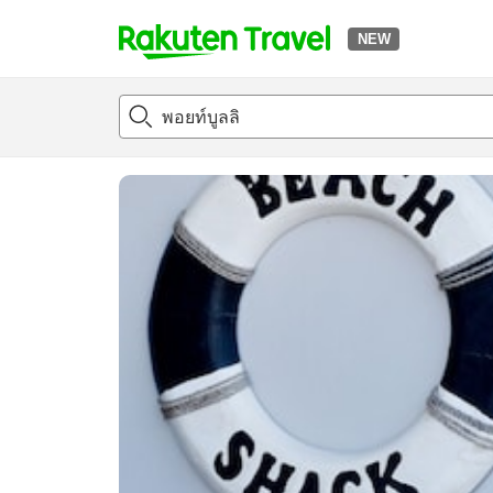
NEW
t
แนะนำที่พัก
ห้องพักและแพลนพัก
รีวิว
สิ่่งอำนวยความสะด
o
p
P
a
g
e
_
s
e
a
r
c
h