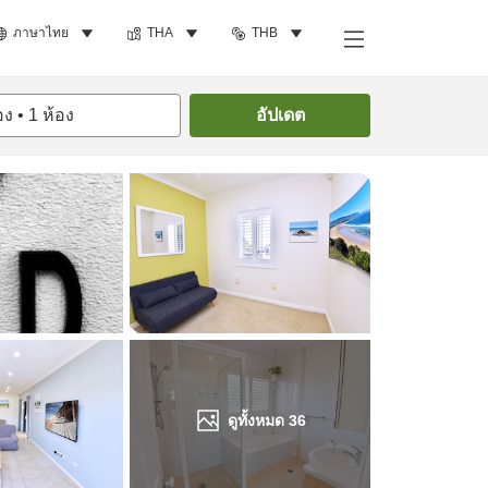
ภาษาไทย
THA
THB
ค้นหาห้องพัก
อง
•
1
ห้อง
อัปเดต
ดูทั้งหมด
36