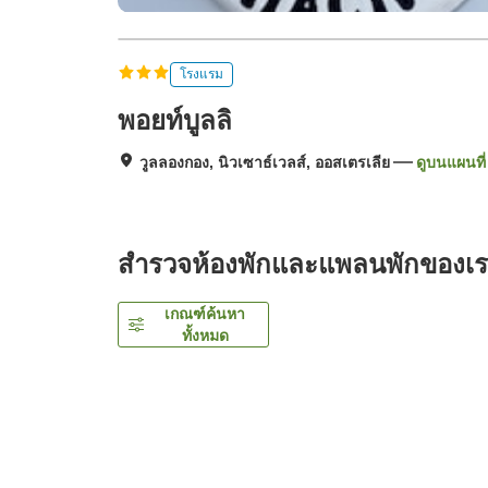
โรงแรม
พอยท์บูลลิ
วูลลองกอง, นิวเซาธ์เวลส์, ออสเตรเลีย
ดูบนแผนที่
สำรวจห้องพักและแพลนพักของเ
เกณฑ์ค้นหา
ทั้งหมด