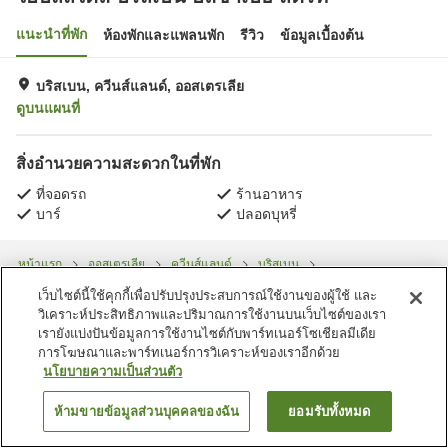
แนะนำที่พัก
ห้องพักและแพลนพัก
รีวิว
ข้อมูลเบื้องต้น
บริสเบน, ควีนส์แลนด์, ออสเตรเลีย
ดูบนแผนที่
สิ่งอำนวยความสะดวกในที่พัก
ที่จอดรถ
ร้านอาหาร
บาร์
ปลอดบุหรี่
หน้าแรก
ออสเตรเลีย
ควีนส์แลนด์
บริสเบน
ไอบิสสไตล์ บริสเบน อลิซาเบธ สตรีท
เว็บไซต์นี้ใช้คุกกี้เพื่อปรับปรุงประสบการณ์ใช้งานของผู้ใช้ และ
วิเคราะห์ประสิทธิภาพและปริมาณการใช้งานบนเว็บไซต์ของเรา
เรายังแบ่งปันข้อมูลการใช้งานไซต์กับพาร์ทเนอร์โซเชียลมีเดีย
การโฆษณาและพาร์ทเนอร์การวิเคราะห์ของเราอีกด้วย
นโยบายความเป็นส่วนตัว
ห้ามขายข้อมูลส่วนบุคคลของฉัน
ยอมรับทั้งหมด
ค้นหาห้องพัก