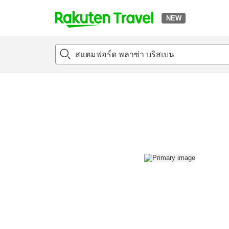
NEW
t
แนะนำที่พัก
ห้องพักและแพลนพัก
รีวิว
สิ่่งอำนวยความสะด
o
p
P
a
g
e
_
s
e
a
r
c
h