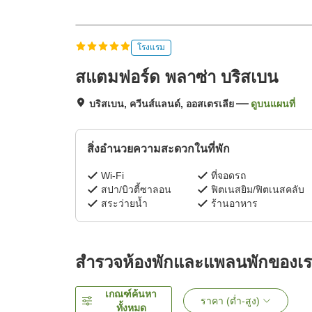
โรงแรม
สแตมฟอร์ด พลาซ่า บริสเบน
บริสเบน, ควีนส์แลนด์, ออสเตรเลีย
ดูบนแผนที่
สิ่งอำนวยความสะดวกในที่พัก
Wi-Fi
ที่จอดรถ
สปา/บิวตี้ซาลอน
ฟิตเนสยิม/ฟิตเนสคลับ
สระว่ายน้ำ
ร้านอาหาร
สำรวจห้องพักและแพลนพักของเ
เกณฑ์ค้นหา
ราคา (ต่ำ-สูง)
ทั้งหมด