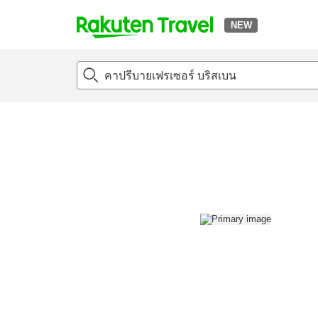
NEW
t
แนะนำที่พัก
ห้องพักและแพลนพัก
รีวิว
สิ่่งอำนวยความสะด
o
p
P
a
g
e
_
s
e
a
r
c
h