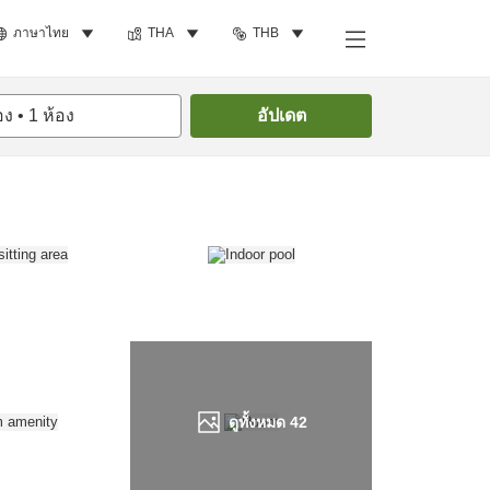
ภาษาไทย
THA
THB
ค้นหาห้องพัก
อง
•
1
ห้อง
อัปเดต
ดูทั้งหมด
42