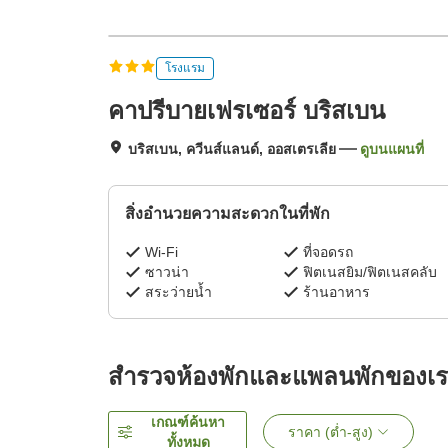
โรงแรม
คาปรีบายเฟรเซอร์ บริสเบน
บริสเบน, ควีนส์แลนด์, ออสเตรเลีย
ดูบนแผนที่
สิ่งอำนวยความสะดวกในที่พัก
Wi-Fi
ที่จอดรถ
ซาวน่า
ฟิตเนสยิม/ฟิตเนสคลับ
สระว่ายน้ำ
ร้านอาหาร
สำรวจห้องพักและแพลนพักของเ
เกณฑ์ค้นหา
ราคา (ต่ำ-สูง)
ทั้งหมด