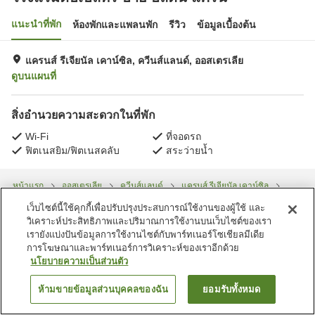
แนะนำที่พัก
ห้องพักและแพลนพัก
รีวิว
ข้อมูลเบื้องต้น
แครนส์ รีเจียนัล เคาน์ซิล, ควีนส์แลนด์, ออสเตรเลีย
ดูบนแผนที่
สิ่งอำนวยความสะดวกในที่พัก
Wi-Fi
ที่จอดรถ
ฟิตเนสยิม/ฟิตเนสคลับ
สระว่ายน้ำ
หน้าแรก
ออสเตรเลีย
ควีนส์แลนด์
แครนส์ รีเจียนัล เคาน์ซิล
โรงแรมดับเบิ้ลทรี บาย ฮิลตัน แคร์น
เว็บไซต์นี้ใช้คุกกี้เพื่อปรับปรุงประสบการณ์ใช้งานของผู้ใช้ และ
วิเคราะห์ประสิทธิภาพและปริมาณการใช้งานบนเว็บไซต์ของเรา
เรายังแบ่งปันข้อมูลการใช้งานไซต์กับพาร์ทเนอร์โซเชียลมีเดีย
การโฆษณาและพาร์ทเนอร์การวิเคราะห์ของเราอีกด้วย
นโยบายความเป็นส่วนตัว
ห้ามขายข้อมูลส่วนบุคคลของฉัน
ยอมรับทั้งหมด
ค้นหาห้องพัก