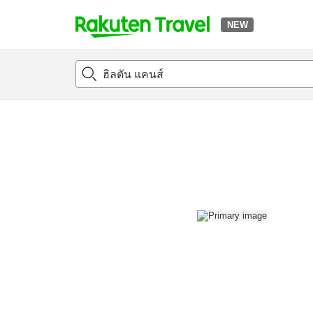
NEW
t
แนะนำที่พัก
ห้องพักและแพลนพัก
รีวิว
สิ่่งอำนวยความสะด
o
p
P
a
g
e
_
s
e
a
r
c
h