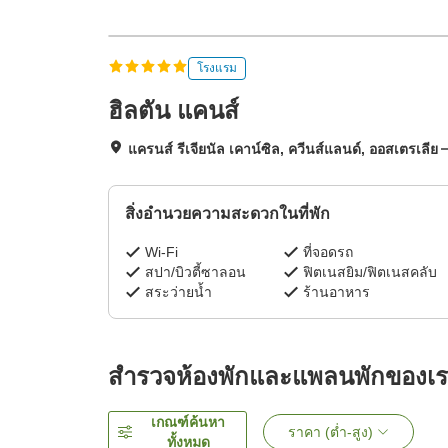
โรงแรม
ฮิลตัน แคนส์
แครนส์ รีเจียนัล เคาน์ซิล, ควีนส์แลนด์, ออสเตรเลีย
สิ่งอำนวยความสะดวกในที่พัก
Wi-Fi
ที่จอดรถ
สปา/บิวตี้ซาลอน
ฟิตเนสยิม/ฟิตเนสคลับ
สระว่ายน้ำ
ร้านอาหาร
สำรวจห้องพักและแพลนพักของเ
เกณฑ์ค้นหา
ราคา (ต่ำ-สูง)
ทั้งหมด