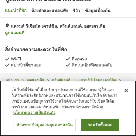
แนะนำที่พัก
ห้องพักและแพลนพัก
รีวิว
ข้อมูลเบื้องต้น
แครนส์ รีเจียนัล เคาน์ซิล, ควีนส์แลนด์, ออสเตรเลีย
ดูบนแผนที่
สิ่งอำนวยความสะดวกในที่พัก
Wi-Fi
ที่จอดรถ
สปา/บิวตี้ซาลอน
ฟิตเนสยิม/ฟิตเนสคลับ
หน้าแรก
ออสเตรเลีย
ควีนส์แลนด์
แครนส์ รีเจียนัล เคาน์ซิล
พูลแมน แคร์น อินเตอร์เนชั่นแนล
เว็บไซต์นี้ใช้คุกกี้เพื่อปรับปรุงประสบการณ์ใช้งานของผู้ใช้ และ
วิเคราะห์ประสิทธิภาพและปริมาณการใช้งานบนเว็บไซต์ของเรา
เรายังแบ่งปันข้อมูลการใช้งานไซต์กับพาร์ทเนอร์โซเชียลมีเดีย
การโฆษณาและพาร์ทเนอร์การวิเคราะห์ของเราอีกด้วย
นโยบายความเป็นส่วนตัว
ห้ามขายข้อมูลส่วนบุคคลของฉัน
ยอมรับทั้งหมด
ค้นหาห้องพัก